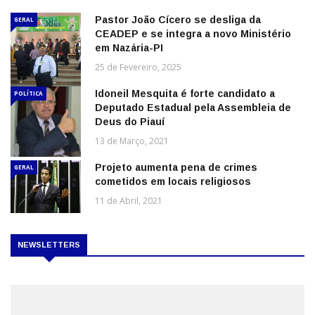
Pastor João Cícero se desliga da
GERAL
CEADEP e se integra a novo Ministério
em Nazária-PI
25 de Fevereiro, 2025
Idoneil Mesquita é forte candidato a
POLÍTICA
Deputado Estadual pela Assembleia de
Deus do Piauí
13 de Março, 2021
Projeto aumenta pena de crimes
GERAL
cometidos em locais religiosos
11 de Abril, 2021
NEWSLETTERS