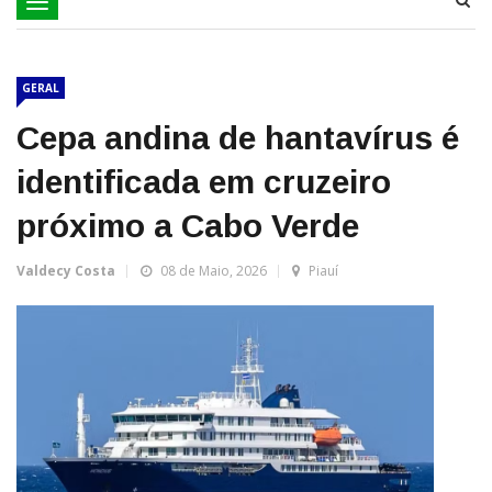
Toggle
navigation
GERAL
Cepa andina de hantavírus é
identificada em cruzeiro
próximo a Cabo Verde
Valdecy Costa
08 de Maio, 2026
Piauí